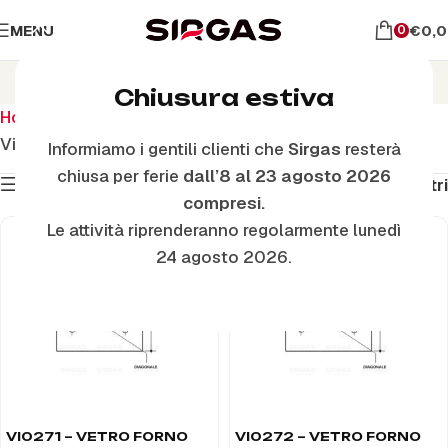
MENU
€
0,
0
Vetri Forno Interni
Chiusura estiva
Home
Ricambi per il forno
Vetri Forno Interni
Visualizzazione di 45 risultati
Informiamo i gentili clienti che
Sirgas
resterà
chiusa per ferie
dall’8 al 23 agosto 2026
Mostra filtri
Filtri
compresi.
Le attività riprenderanno regolarmente lunedì
24 agosto 2026.
VI0271 – VETRO FORNO
VI0272 – VETRO FORNO