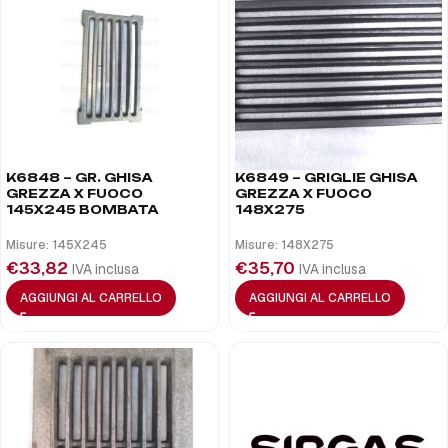
K6848 – GR. GHISA
K6849 – GRIGLIE GHISA
GREZZA X FUOCO
GREZZA X FUOCO
145X245 BOMBATA
148X275
Misure: 145X245
Misure: 148X275
€
33,82
€
35,70
IVA inclusa
IVA inclusa
AGGIUNGI AL CARRELLO
AGGIUNGI AL CARRELLO