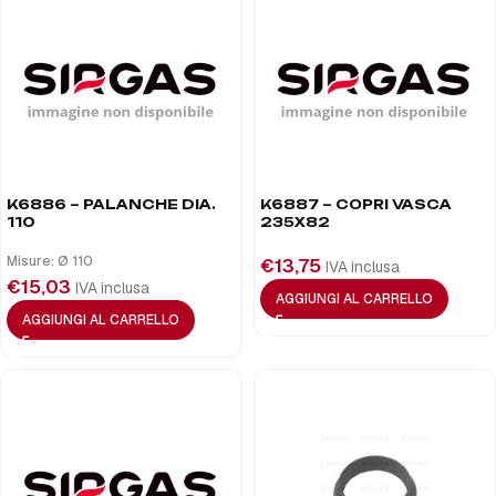
K6886 – PALANCHE DIA.
K6887 – COPRI VASCA
110
235X82
Misure: Ø 110
€
13,75
IVA inclusa
€
15,03
IVA inclusa
AGGIUNGI AL CARRELLO
AGGIUNGI AL CARRELLO