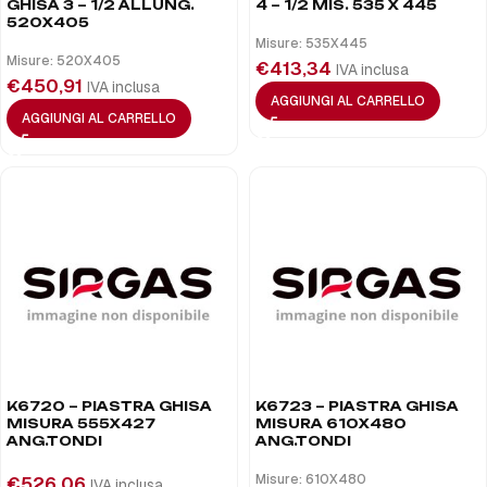
GHISA 3 – 1/2 ALLUNG.
4 – 1/2 MIS. 535 X 445
520X405
Misure: 535X445
Misure: 520X405
€
413,34
IVA inclusa
€
450,91
IVA inclusa
AGGIUNGI AL CARRELLO
AGGIUNGI AL CARRELLO
K6720 – PIASTRA GHISA
K6723 – PIASTRA GHISA
MISURA 555X427
MISURA 610X480
ANG.TONDI
ANG.TONDI
Misure: 610X480
€
526,06
IVA inclusa