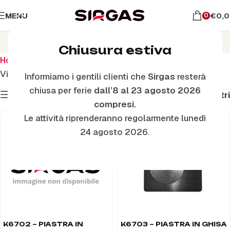
MENU
€
0,
0
Piastre In Ghisa
Chiusura estiva
Home
Piastre in ghisa e cerchi
Piastre In Ghisa
Visualizzazione di 1-48 di 104 risultati
Informiamo i gentili clienti che
Sirgas
resterà
chiusa per ferie
dall’8 al 23 agosto 2026
Mostra filtri
Filtri
compresi.
Le attività riprenderanno regolarmente lunedì
24 agosto 2026.
K6702 – PIASTRA IN
K6703 – PIASTRA IN GHISA