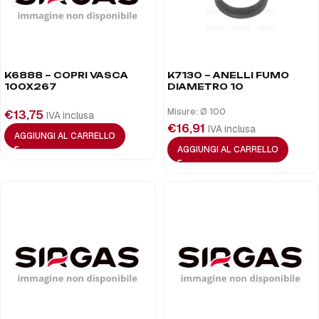
K6888 – COPRI VASCA
K7130 – ANELLI FUMO
100X267
DIAMETRO 10
Misure: Ø 100
€
13,75
IVA inclusa
€
16,91
IVA inclusa
AGGIUNGI AL CARRELLO
AGGIUNGI AL CARRELLO