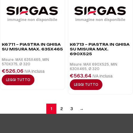
K6711 – PIASTRA IN GHISA
K6713 – PIASTRA IN GHISA
SU MISURA MAX. 635X465
SU MISURA MAX.
690X525
Misure: MAX 635X465, MIN
570X375, Ø 320
Misure: MAX 690X525, MIN
630X465, Ø 320
€
526,06
IVA inclusa
€
563,64
IVA inclusa
LEGGI TUTTO
LEGGI TUTTO
1
2
3
→