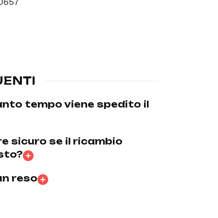
0657
ENTI
nto tempo viene spedito il
 sicuro se il ricambio
usto?
un reso