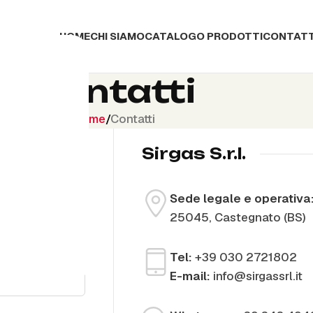
HOME
CHI SIAMO
CATALOGO PRODOTTI
CONTATT
Contatti
Home
Contatti
Sirgas S.r.l.
Sede legale e operativa
25045, Castegnato (BS)
Tel:
+39 030 2721802
E-mail:
info@sirgassrl.it