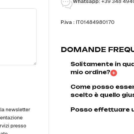
Whatsapp:
+39 348 494
P.iva :
IT01484980170
DOMANDE FREQU
Solitamente in qua
mio ordine?
Come posso essere
scelto è quello gi
lla newsletter
Posso effettuare 
mentazione
rvizi presso
cato