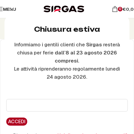
MENU
€
0,
0
Il mio account
Chiusura estiva
Home
Il mio account
Informiamo i gentili clienti che
Sirgas
resterà
Accedi
chiusa per ferie
dall’8 al 23 agosto 2026
compresi.
Nome utente o indirizzo email
*
Le attività riprenderanno regolarmente lunedì
24 agosto 2026.
Password
*
ACCEDI