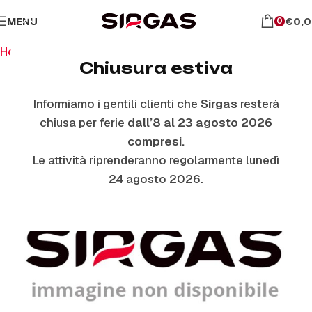
MENU
€
0,
0
Home
Ricambi per il forno
Vetri Forno Interni
Chiusura estiva
Informiamo i gentili clienti che
Sirgas
resterà
chiusa per ferie
dall’8 al 23 agosto 2026
compresi.
Le attività riprenderanno regolarmente lunedì
24 agosto 2026.