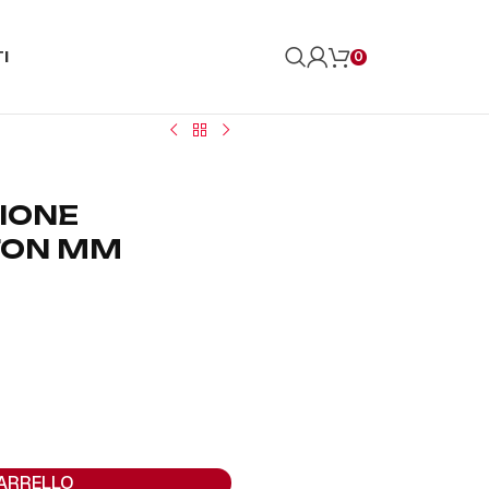
I
0
ZIONE
TON MM
CARRELLO