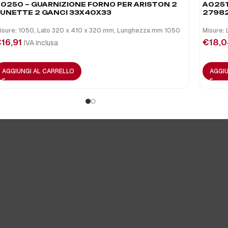
0250 – GUARNIZIONE FORNO PER ARISTON 2
A0251
UNETTE 2 GANCI 33X40X33
2798
isure: 1050, Lato 320 x 410 x 320 mm, Lunghezza mm 1050
Misure:
€
16,91
€
18,
IVA inclusa
AGGIUNGI AL CARRELLO
AGGIU