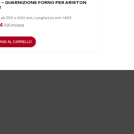
 – GUARNIZIONE FORNO PER ARISTON
2
A0253 – G
81579 – Co
 Lati 350 x 400 mm, Lunghezza mm 1490
€
11,27
04
IVA i
IVA inclusa
LEGGI TUTT
NGI AL CARRELLO