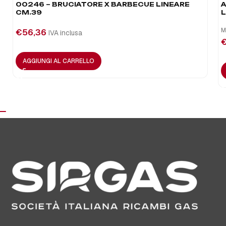
00246 – BRUCIATORE X BARBECUE LINEARE
A
CM.39
L
M
€
56,36
IVA inclusa
AGGIUNGI AL CARRELLO