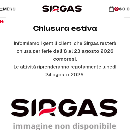
MENU
€
0,
0
Home
Ricambi per il forno
Vetri Forno Interni
Chiusura estiva
Informiamo i gentili clienti che
Sirgas
resterà
ESAURITO
chiusa per ferie
dall’8 al 23 agosto 2026
compresi.
Le attività riprenderanno regolarmente lunedì
24 agosto 2026.