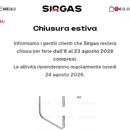
MENU
€
0,
0
Home
Ricambi per il forno
Guarnizioni Forno
Chiusura estiva
Informiamo i gentili clienti che
Sirgas
resterà
chiusa per ferie
dall’8 al 23 agosto 2026
compresi.
Le attività riprenderanno regolarmente lunedì
24 agosto 2026.