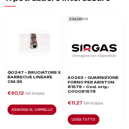
ESAURITO
00247 – BRUCIATORE X
BARBECUE LINEARE
A0253 – GUARNIZIONE
CM.35
FORNO PER ARISTON
81579 – Cod. orig.:
C00081579
€
60,12
IVA inclusa
€
11,27
IVA inclusa
AGGIUNGI AL CARRELLO
LEGGI TUTTO