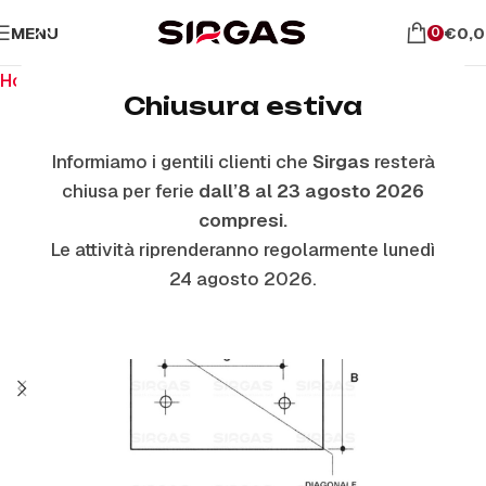
MENU
€
0,
0
Home
Ricambi per il forno
Vetri Forno Interni
Chiusura estiva
Informiamo i gentili clienti che
Sirgas
resterà
chiusa per ferie
dall’8 al 23 agosto 2026
compresi.
Le attività riprenderanno regolarmente lunedì
24 agosto 2026.