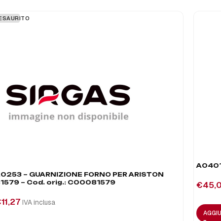
ESAURITO
A0401
0253 – GUARNIZIONE FORNO PER ARISTON
1579 – Cod. orig.: C00081579
€
45,
€
11,27
IVA inclusa
AGGIU