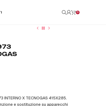
I
0
5973
OGAS
5973 INTERNO X TECNOGAS 415X285.
zione e sostituzione su apparecchi