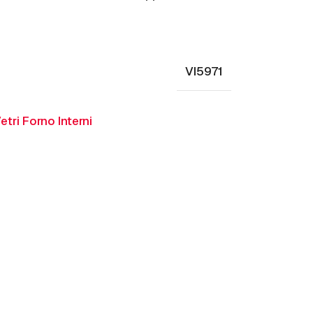
VI5971
etri Forno Interni