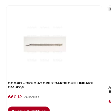
00248 – BRUCIATORE X BARBECUE LINEARE
CM.42,5
A
8
€
60,12
IVA inclusa