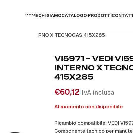
HOME
CHI SIAMO
CATALOGO PRODOTTI
CONTATT
 VEDI VI5973 INTERNO X TECNOGAS 415X285
VI5971 – VEDI VI
INTERNO X TECN
415X285
€
60,12
IVA inclusa
Al momento non disponibile
Ricambio compatibile: VEDI VI
Componente tecnico per manuten