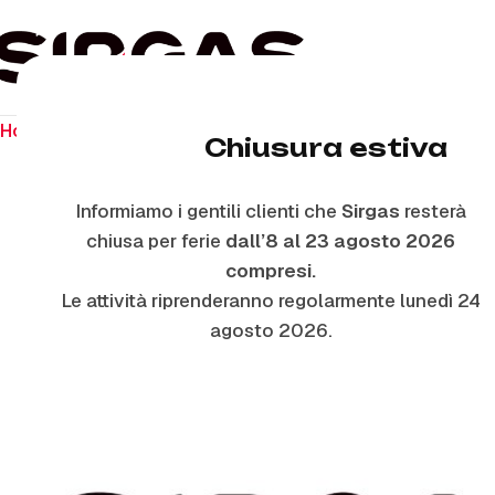
Home
Ricambi per il forno
Vetri Forno Interni
VI5971 –
Chiusura estiva
Informiamo i gentili clienti che
Sirgas
resterà
ESAURITO
chiusa per ferie
dall’8 al 23 agosto 2026
compresi.
Le attività riprenderanno regolarmente lunedì 24
agosto 2026.