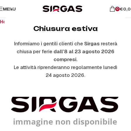
MENU
€
0,
0
Home
Ricambi per il forno
Vetri Coperchio
Chiusura estiva
Informiamo i gentili clienti che
Sirgas
resterà
chiusa per ferie
dall’8 al 23 agosto 2026
compresi.
Le attività riprenderanno regolarmente lunedì
24 agosto 2026.