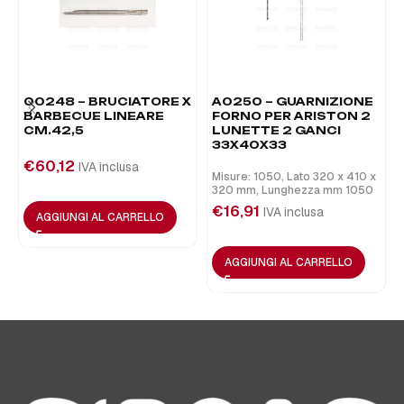
00248 – BRUCIATORE X
A0250 – GUARNIZIONE
BARBECUE LINEARE
FORNO PER ARISTON 2
CM.42,5
LUNETTE 2 GANCI
33X40X33
€
60,12
IVA inclusa
Misure: 1050, Lato 320 x 410 x
320 mm, Lunghezza mm 1050
€
16,91
IVA inclusa
AGGIUNGI AL CARRELLO
AGGIUNGI AL CARRELLO