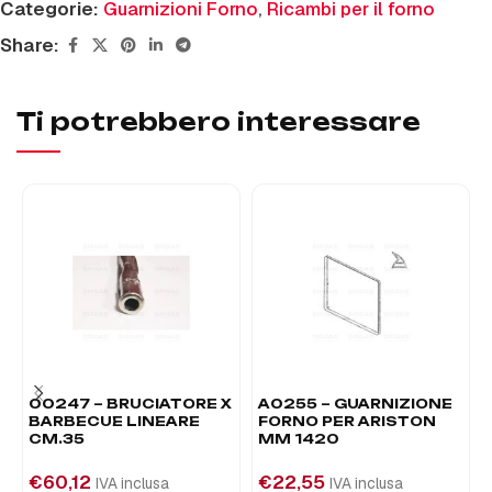
Categorie:
Guarnizioni Forno
,
Ricambi per il forno
Share:
Ti potrebbero interessare
00247 – BRUCIATORE X
A0255 – GUARNIZIONE
BARBECUE LINEARE
FORNO PER ARISTON
CM.35
MM 1420
€
60,12
€
22,55
IVA inclusa
IVA inclusa