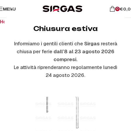
MENU
€
0,
0
Home
Ricambi per il forno
Guarnizioni Forno
Chiusura estiva
Informiamo i gentili clienti che
Sirgas
resterà
chiusa per ferie
dall’8 al 23 agosto 2026
compresi.
Le attività riprenderanno regolarmente lunedì
24 agosto 2026.