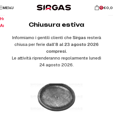
MENU
€
0,
0
Home
Ricambi per piano cottura
Chiusura estiva
Anelli E Piattelli Smaltati
Informiamo i gentili clienti che
Sirgas
resterà
chiusa per ferie
dall’8 al 23 agosto 2026
compresi.
Le attività riprenderanno regolarmente lunedì
24 agosto 2026.