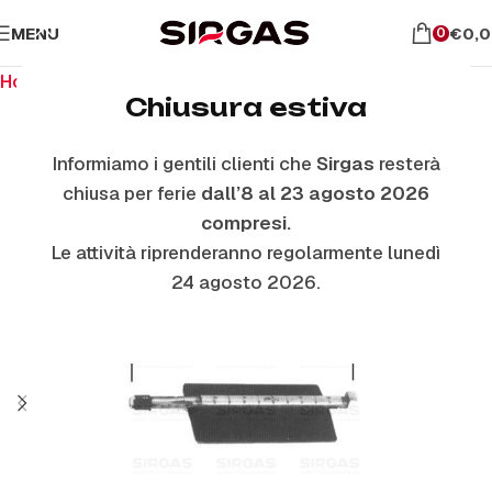
MENU
€
0,
0
Home
Ricambi per il forno
Bruciatori Forno
Chiusura estiva
Informiamo i gentili clienti che
Sirgas
resterà
ESAURITO
chiusa per ferie
dall’8 al 23 agosto 2026
compresi.
Le attività riprenderanno regolarmente lunedì
24 agosto 2026.