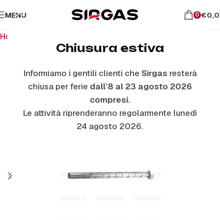
MENU
€
0,
0
Home
Ricambi per il forno
Bruciatori Forno
Chiusura estiva
Informiamo i gentili clienti che
Sirgas
resterà
chiusa per ferie
dall’8 al 23 agosto 2026
compresi.
Le attività riprenderanno regolarmente lunedì
24 agosto 2026.