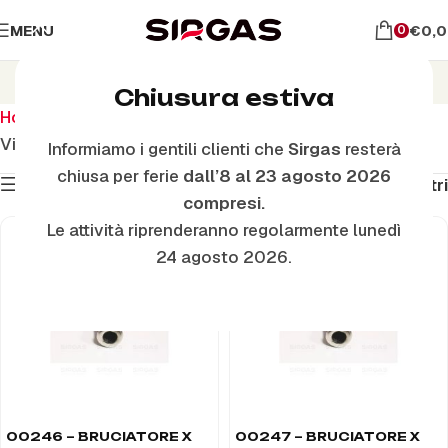
MENU
€
0,
0
Bruciatori Forno
Chiusura estiva
Home
Ricambi per il forno
Bruciatori Forno
Visualizzazione di 28 risultati
Informiamo i gentili clienti che
Sirgas
resterà
chiusa per ferie
dall’8 al 23 agosto 2026
Mostra filtri
Filtri
compresi.
Le attività riprenderanno regolarmente lunedì
24 agosto 2026.
00246 – BRUCIATORE X
00247 – BRUCIATORE X