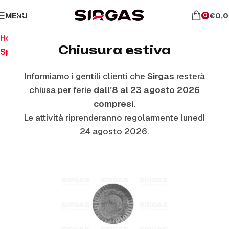
MENU
€
0,
0
Home
Ricambi per piano cottura
Chiusura estiva
Spartifiamma Ottone Grezzo
Informiamo i gentili clienti che
Sirgas
resterà
chiusa per ferie
dall’8 al 23 agosto 2026
ESAURITO
compresi.
Le attività riprenderanno regolarmente lunedì
24 agosto 2026.