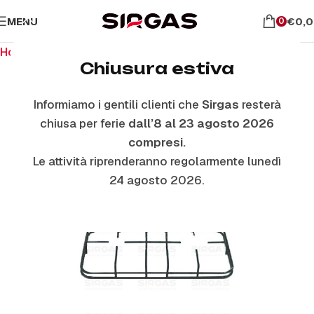
MENU
€
0,
0
Home
Ricambi per piano cottura
Griglie In Piattina
Chiusura estiva
Informiamo i gentili clienti che
Sirgas
resterà
chiusa per ferie
dall’8 al 23 agosto 2026
compresi.
Le attività riprenderanno regolarmente lunedì
24 agosto 2026.