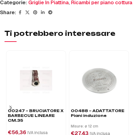
Categorie:
Griglie In Piattina
,
Ricambi per piano cottura
Share:
Ti potrebbero interessare
00247 – BRUCIATORE X
00488 – ADATTATORE
BARBECUE LINEARE
Piani induzione
CM.35
Misure: ø 12 cm
€
56,36
IVA inclusa
€
27,43
IVA inclusa