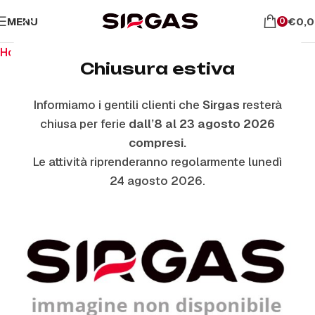
MENU
€
0,
0
Home
Ricambi per il forno
Maniglie Forno
Chiusura estiva
Informiamo i gentili clienti che
Sirgas
resterà
ESAURITO
chiusa per ferie
dall’8 al 23 agosto 2026
compresi.
Le attività riprenderanno regolarmente lunedì
24 agosto 2026.