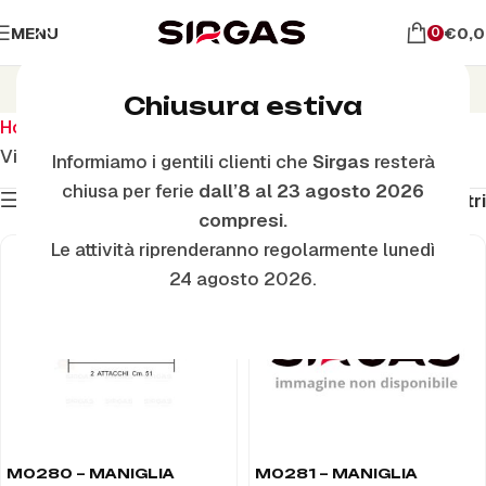
MENU
€
0,
0
Maniglie Forno
Chiusura estiva
Home
Ricambi per il forno
Maniglie Forno
Visualizzazione di 1-48 di 111 risultati
Informiamo i gentili clienti che
Sirgas
resterà
chiusa per ferie
dall’8 al 23 agosto 2026
Mostra filtri
Filtri
compresi.
Le attività riprenderanno regolarmente lunedì
24 agosto 2026.
M0280 – MANIGLIA
M0281 – MANIGLIA