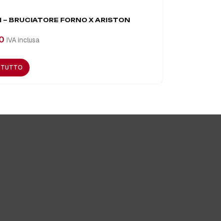
ALESATORI
00210
 – BRUCIATORE FORNO X ARISTON
€
137,15
0
IVA 
IVA inclusa
AGGIUNGI A
I TUTTO