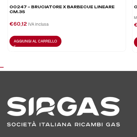
00247 – BRUCIATORE X BARBECUE LINEARE
0
CM.35
M
€
60,12
IVA inclusa
AGGIUNGI AL CARRELLO