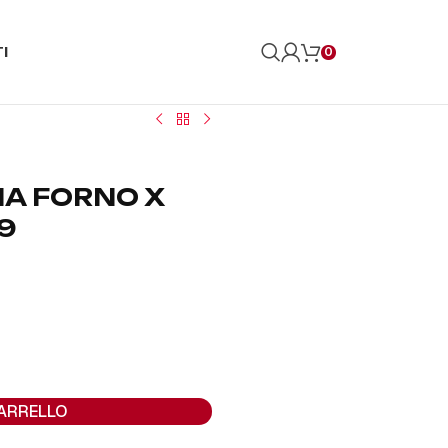
I
0
IA FORNO X
59
CARRELLO