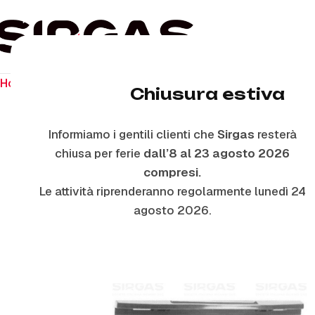
Home
Ricambi per il forno
Maniglie Forno
M2583 – MAN
Chiusura estiva
Informiamo i gentili clienti che
Sirgas
resterà
chiusa per ferie
dall’8 al 23 agosto 2026
compresi.
Le attività riprenderanno regolarmente lunedì 24
agosto 2026.