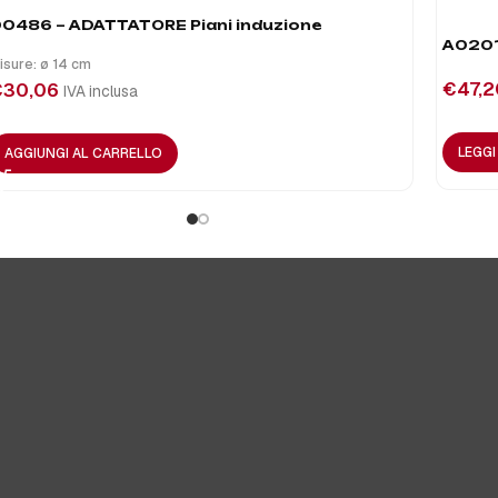
0486 – ADATTATORE Piani induzione
A0201
isure: ø 14 cm
€
47,2
€
30,06
IVA inclusa
LEGG
AGGIUNGI AL CARRELLO