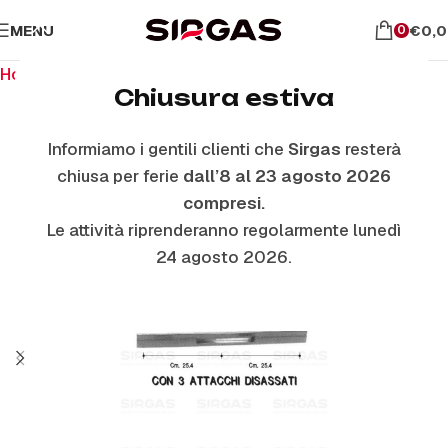
MENU
€
0,
0
Home
Ricambi per il forno
Maniglie Forno
Chiusura estiva
Informiamo i gentili clienti che
Sirgas
resterà
chiusa per ferie
dall’8 al 23 agosto 2026
compresi.
Le attività riprenderanno regolarmente lunedì
24 agosto 2026.