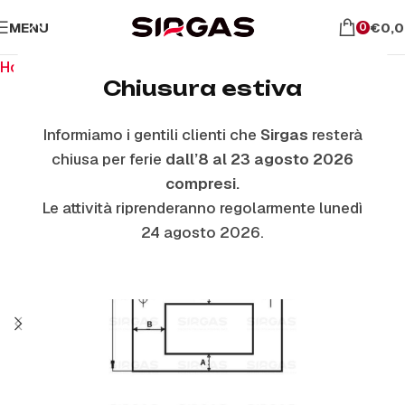
MENU
€
0,
0
Home
Ricambi per il forno
Vetri Forno Esterni
Chiusura estiva
Informiamo i gentili clienti che
Sirgas
resterà
chiusa per ferie
dall’8 al 23 agosto 2026
compresi.
Le attività riprenderanno regolarmente lunedì
24 agosto 2026.