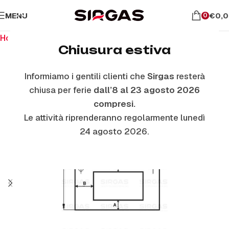
MENU
€
0,
0
Home
Ricambi per il forno
Vetri Forno Esterni
Chiusura estiva
Informiamo i gentili clienti che
Sirgas
resterà
chiusa per ferie
dall’8 al 23 agosto 2026
compresi.
Le attività riprenderanno regolarmente lunedì
24 agosto 2026.