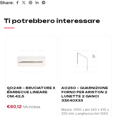
Share:
Ti potrebbero interessare
00248 – BRUCIATORE X
A0250 – GUARNIZIONE
BARBECUE LINEARE
FORNO PER ARISTON 2
CM.42,5
LUNETTE 2 GANCI
33X40X33
€
60,12
IVA inclusa
Misure: 1050, Lato 320 x 410 x
320 mm, Lunghezza mm 1050