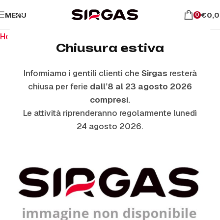
MENU
€
0,
0
Home
Ricambi per il forno
Vetri Forno Esterni
Chiusura estiva
Informiamo i gentili clienti che
Sirgas
resterà
ESAURITO
chiusa per ferie
dall’8 al 23 agosto 2026
compresi.
Le attività riprenderanno regolarmente lunedì
24 agosto 2026.