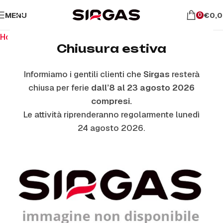
MENU
€
0,
0
Home
Ricambi per il forno
Vetri Coperchio
Chiusura estiva
Informiamo i gentili clienti che
Sirgas
resterà
ESAURITO
chiusa per ferie
dall’8 al 23 agosto 2026
compresi.
Le attività riprenderanno regolarmente lunedì
24 agosto 2026.