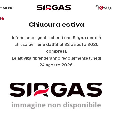
MENU
€
0,
0
Home
Ricambi per il forno
Vetri Coperchio
Chiusura estiva
Informiamo i gentili clienti che
Sirgas
resterà
chiusa per ferie
dall’8 al 23 agosto 2026
compresi.
Le attività riprenderanno regolarmente lunedì
24 agosto 2026.