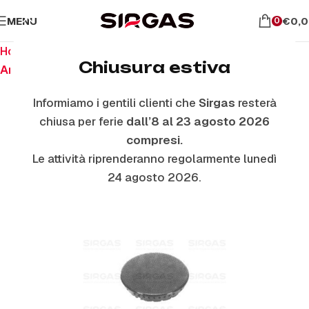
MENU
€
0,
0
Home
Ricambi per piano cottura
Chiusura estiva
Anelli E Piattelli Smaltati
Informiamo i gentili clienti che
Sirgas
resterà
chiusa per ferie
dall’8 al 23 agosto 2026
ESAURITO
compresi.
Le attività riprenderanno regolarmente lunedì
24 agosto 2026.