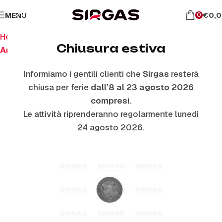
MENU
€
0,
0
Home
Ricambi per piano cottura
Chiusura estiva
Anelli E Piattelli Smaltati
Informiamo i gentili clienti che
Sirgas
resterà
chiusa per ferie
dall’8 al 23 agosto 2026
compresi.
Le attività riprenderanno regolarmente lunedì
24 agosto 2026.