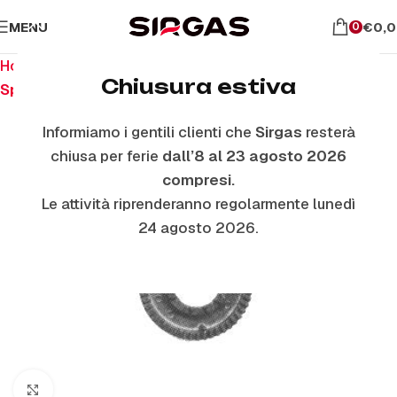
MENU
€
0,
0
Home
Ricambi per piano cottura
Chiusura estiva
Spartifiamma Ottone Grezzo
Informiamo i gentili clienti che
Sirgas
resterà
chiusa per ferie
dall’8 al 23 agosto 2026
compresi.
Le attività riprenderanno regolarmente lunedì
24 agosto 2026.
Click to enlarge