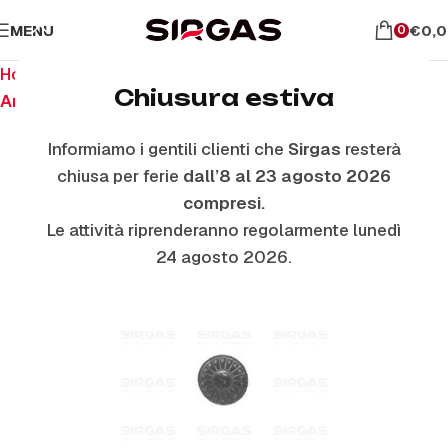
MENU
€
0,
0
Home
Ricambi per piano cottura
Chiusura estiva
Anelli E Piattelli Smaltati
Informiamo i gentili clienti che
Sirgas
resterà
chiusa per ferie
dall’8 al 23 agosto 2026
compresi.
Le attività riprenderanno regolarmente lunedì
24 agosto 2026.