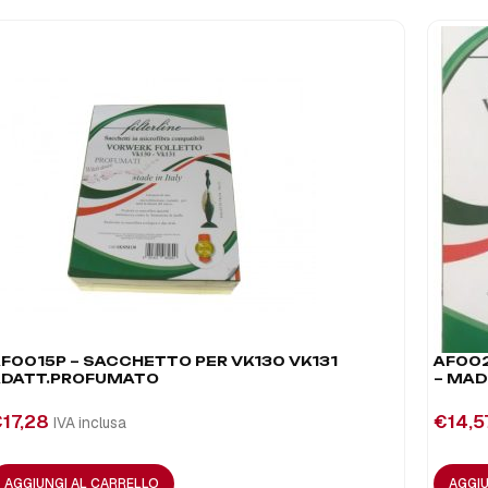
F0015P – SACCHETTO PER VK130 VK131
AF002
ADATT.PROFUMATO
– MAD
€
17,28
€
14,5
IVA inclusa
AGGIUNGI AL CARRELLO
AGGIU