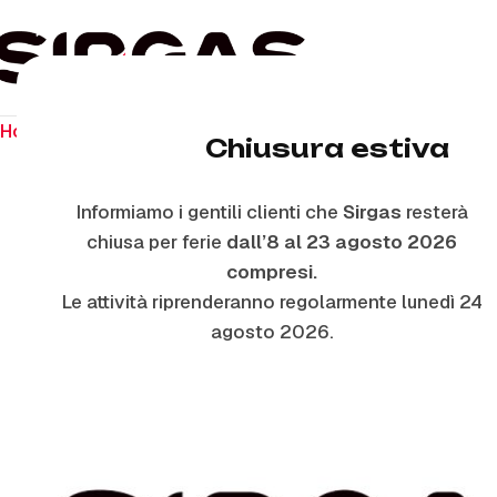
Home
Ricambi Folletto
VK140-VK150
AF30791 – R-GR
Chiusura estiva
Informiamo i gentili clienti che
Sirgas
resterà
RICAMBIO ORIGINALE
chiusa per ferie
dall’8 al 23 agosto 2026
compresi.
Le attività riprenderanno regolarmente lunedì 24
agosto 2026.