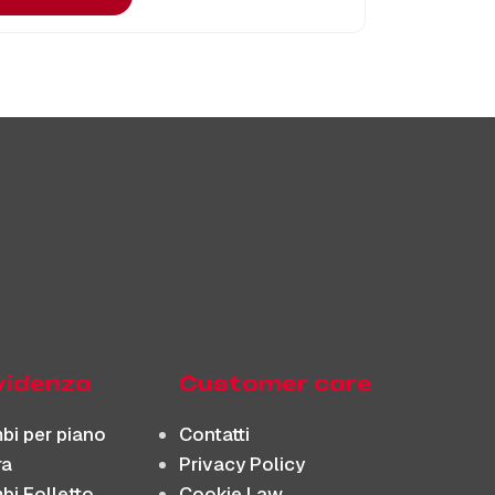
evidenza
Customer care
bi per piano
Contatti
ra
Privacy Policy
bi Folletto
Cookie Law