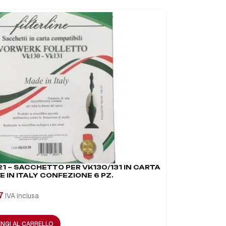
1 – SACCHETTO PER VK130/131 IN CARTA
AF0044 – 
E IN ITALY CONFEZIONE 6 PZ.
FOLLETTO 
7
€
27,43
IVA inclusa
IVA 
NGI AL CARRELLO
AGGIUNGI A