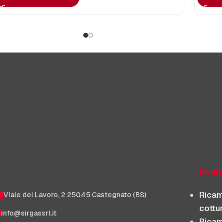
In 
Ricam
Viale del Lavoro, 2 25045 Castegnato (BS)
cottu
info@sirgassrl.it
Ricam