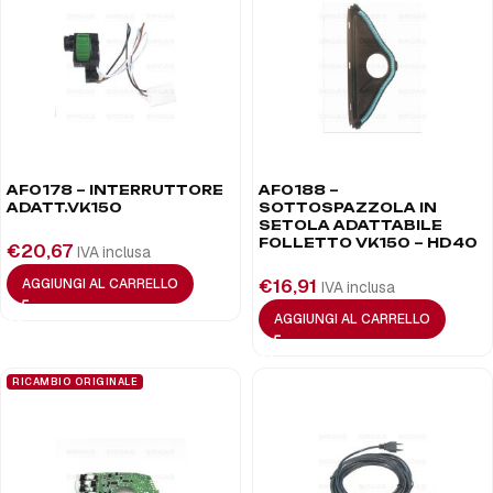
AF0178 – INTERRUTTORE
AF0188 –
ADATT.VK150
SOTTOSPAZZOLA IN
SETOLA ADATTABILE
FOLLETTO VK150 – HD40
€
20,67
IVA inclusa
€
16,91
AGGIUNGI AL CARRELLO
IVA inclusa
AGGIUNGI AL CARRELLO
RICAMBIO ORIGINALE