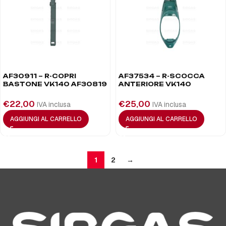
AF30911 – R-COPRI
AF37534 – R-SCOCCA
BASTONE VK140 AF30819
ANTERIORE VK140
€
22,00
€
25,00
IVA inclusa
IVA inclusa
AGGIUNGI AL CARRELLO
AGGIUNGI AL CARRELLO
1
2
→