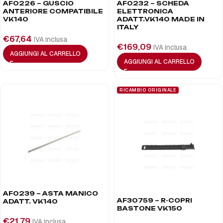
AF0226 – GUSCIO
AF0232 – SCHEDA
ANTERIORE COMPATIBILE
ELETTRONICA
VK140
ADATT.VK140 MADE IN
ITALY
€
67,64
IVA inclusa
€
169,09
IVA inclusa
AGGIUNGI AL CARRELLO
AGGIUNGI AL CARRELLO
RICAMBIO ORIGINALE
AF0239 – ASTA MANICO
AF30759 – R-COPRI
ADATT. VK140
BASTONE VK150
€
21,79
IVA inclusa