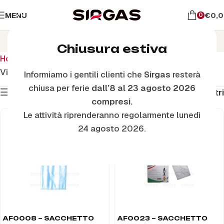
MENU
€
0,
0
VK140-VK150
Chiusura estiva
Home
Ricambi Folletto
VK140-VK150
Visualizzazione di 1-48 di 65 risultati
Informiamo i gentili clienti che
Sirgas
resterà
chiusa per ferie
dall’8 al 23 agosto 2026
Mostra filtri
Filtri
compresi.
Le attività riprenderanno regolarmente lunedì
24 agosto 2026.
AF0008 – SACCHETTO
AF0023 – SACCHETTO