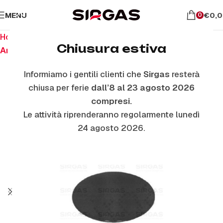
MENU
€
0,
0
Home
Ricambi per piano cottura
Chiusura estiva
Anelli E Piattelli Smaltati
Informiamo i gentili clienti che
Sirgas
resterà
chiusa per ferie
dall’8 al 23 agosto 2026
compresi.
Le attività riprenderanno regolarmente lunedì
24 agosto 2026.