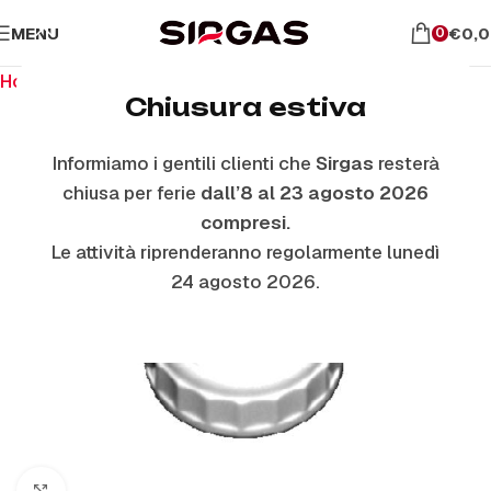
MENU
€
0,
0
Home
Ricambi per piano cottura
Manopole
Chiusura estiva
Informiamo i gentili clienti che
Sirgas
resterà
ESAURITO
chiusa per ferie
dall’8 al 23 agosto 2026
compresi.
Le attività riprenderanno regolarmente lunedì
24 agosto 2026.
Click to enlarge