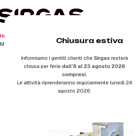
Home
Ricambi stufe a pellet
Motoriduttori
Chiusura estiva
MR30 – MOTORIDUTTORE T3 – 230 V – 4,75 RPM – PA
Informiamo i gentili clienti che
Sirgas
resterà
chiusa per ferie
dall’8 al 23 agosto 2026
compresi.
Le attività riprenderanno regolarmente lunedì 24
agosto 2026.