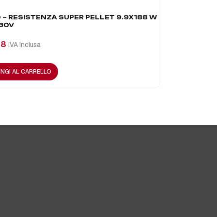
 – RESISTENZA SUPER PELLET 9.9X188 W
SPD25 – D
30V
€
65,76
IVA 
88
IVA inclusa
AGGIUNGI A
NGI AL CARRELLO