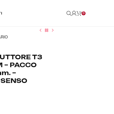
I
0
ARIO
UTTORE T3
PM – PACCO
m. –
– SENSO