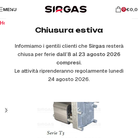
MENU
€
0,
0
Home
Ricambi stufe a pellet
Motoriduttori
Chiusura estiva
Informiamo i gentili clienti che
Sirgas
resterà
chiusa per ferie
dall’8 al 23 agosto 2026
compresi.
Le attività riprenderanno regolarmente lunedì
24 agosto 2026.