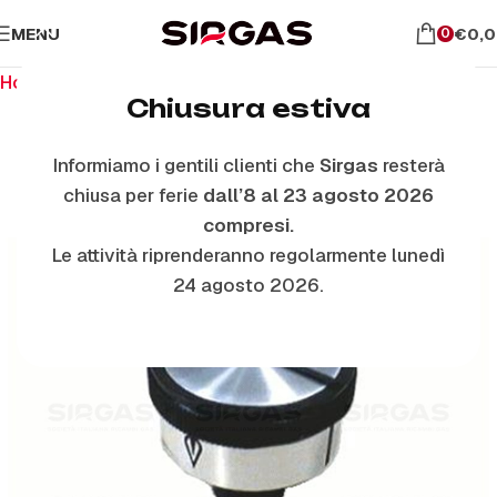
MENU
€
0,
0
Home
Ricambi per piano cottura
Manopole
Chiusura estiva
Informiamo i gentili clienti che
Sirgas
resterà
ESAURITO
chiusa per ferie
dall’8 al 23 agosto 2026
compresi.
Le attività riprenderanno regolarmente lunedì
24 agosto 2026.