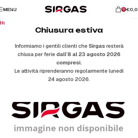
MENU
€
0,
0
Home
Ricambi per piano cottura
Manopole
Chiusura estiva
Informiamo i gentili clienti che
Sirgas
resterà
chiusa per ferie
dall’8 al 23 agosto 2026
compresi.
Le attività riprenderanno regolarmente lunedì
24 agosto 2026.