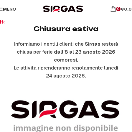
MENU
€
0,
0
Home
Ricambi per piano cottura
Manopole
Chiusura estiva
Informiamo i gentili clienti che
Sirgas
resterà
ESAURITO
chiusa per ferie
dall’8 al 23 agosto 2026
compresi.
Le attività riprenderanno regolarmente lunedì
24 agosto 2026.