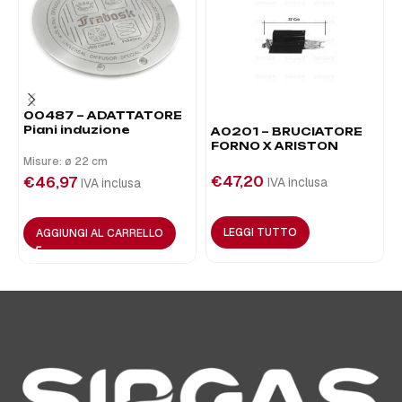
00487 – ADATTATORE
Piani induzione
A0201 – BRUCIATORE
FORNO X ARISTON
Misure: ø 22 cm
€
47,20
€
46,97
IVA inclusa
IVA inclusa
LEGGI TUTTO
AGGIUNGI AL CARRELLO