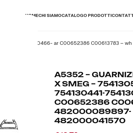
HOME
CHI SIAMO
CATALOGO PRODOTTI
CONTATT
54130441-754130466- ar C00652386 C00613783 – wh
A5352 – GUARNIZ
X SMEG – 754130
754130441-75413
C00652386 C006
482000089897-
482000041570