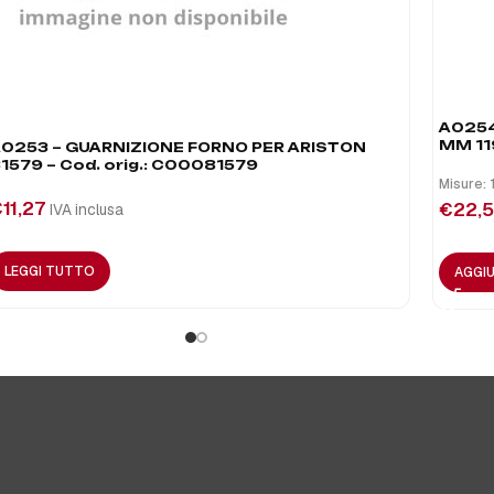
A0254
MM 11
0253 – GUARNIZIONE FORNO PER ARISTON
1579 – Cod. orig.: C00081579
Misure:
€
11,27
€
22,
IVA inclusa
LEGGI TUTTO
AGGIU