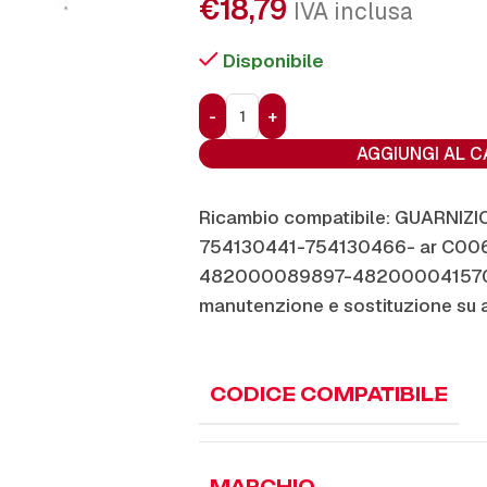
€
18,79
IVA inclusa
Disponibile
AGGIUNGI AL 
Ricambio compatibile: GUARNIZ
754130441-754130466- ar C00
482000089897-482000041570. 
manutenzione e sostituzione su 
CODICE COMPATIBILE