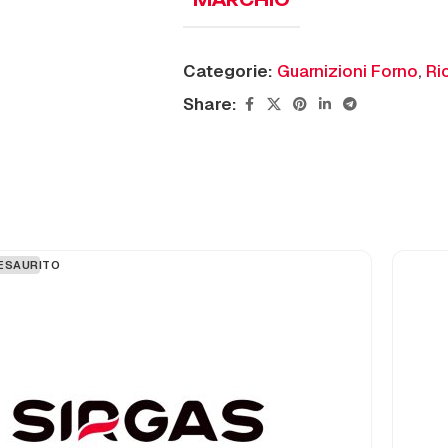
MARCHIO
Categorie:
Guarnizioni Forno
,
Ri
Share:
ESAURITO