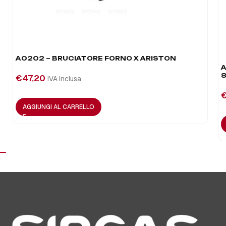
A0202 – BRUCIATORE FORNO X ARISTON
A
8
€
47,20
IVA inclusa
AGGIUNGI AL CARRELLO