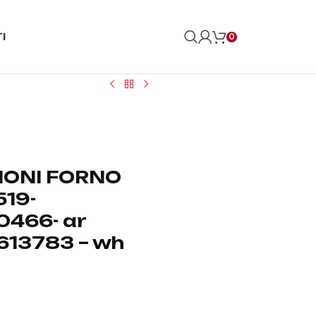
I
0
IONI FORNO
519-
0466- ar
13783 – wh