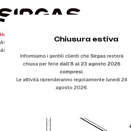
Home
Ricambi per il forno
Guarnizioni Forno
Chiusura estiva
A5352 – GUARNIZIONI FORNO X SMEG – 754130519-7
482000089897-482000041570
Informiamo i gentili clienti che
Sirgas
resterà
chiusa per ferie
dall’8 al 23 agosto 2026
compresi.
Le attività riprenderanno regolarmente lunedì 24
agosto 2026.