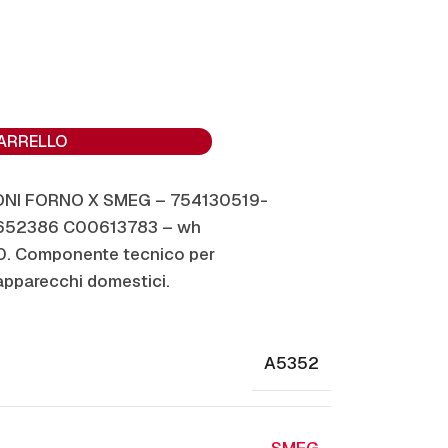
CARRELLO
IONI FORNO X SMEG – 754130519-
652386 C00613783 – wh
Componente tecnico per
apparecchi domestici.
A5352