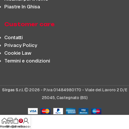
Piastre In Ghisa
Customer care
Contatti
Privacy Policy
Cookie Law
Termini e condizioni
Sirgas S.r.l.
2026 - P.iva 01484980170 - Viale del Lavoro 2 D/E
25045, Castegnato (BS)
0
Home
Shop
Carrello
Il mio account