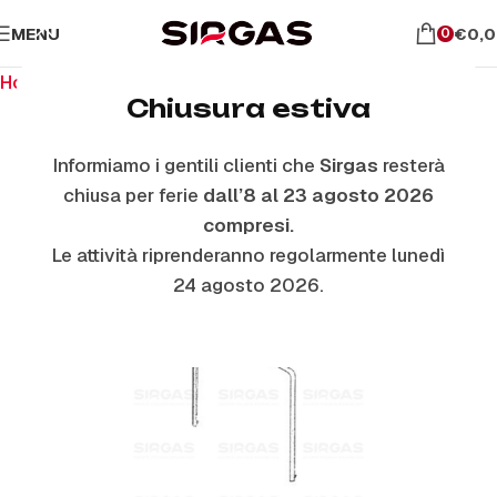
MENU
€
0,
0
Home
Ricambi per il forno
Guarnizioni Forno
Chiusura estiva
Informiamo i gentili clienti che
Sirgas
resterà
chiusa per ferie
dall’8 al 23 agosto 2026
compresi.
Le attività riprenderanno regolarmente lunedì
24 agosto 2026.