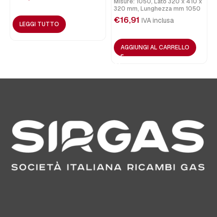
Misure: 1050, Lato 320 x 410 x
320 mm, Lunghezza mm 1050
€
16,91
IVA inclusa
LEGGI TUTTO
AGGIUNGI AL CARRELLO