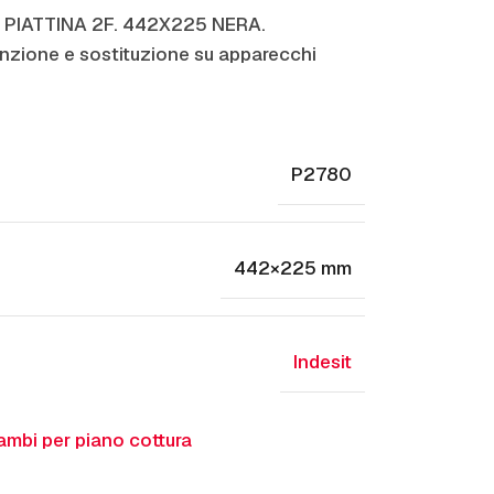
IN PIATTINA 2F. 442X225 NERA.
zione e sostituzione su apparecchi
P2780
442×225 mm
Indesit
ambi per piano cottura