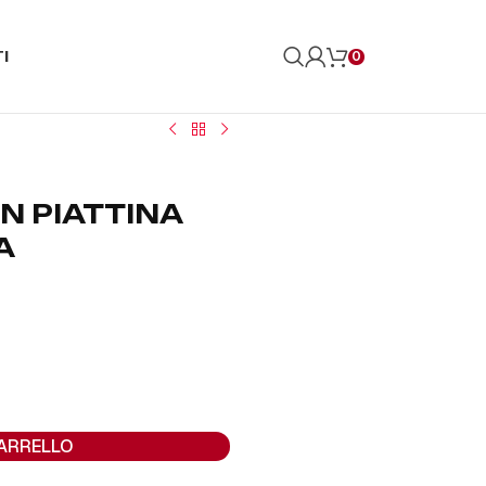
I
0
IN PIATTINA
A
CARRELLO