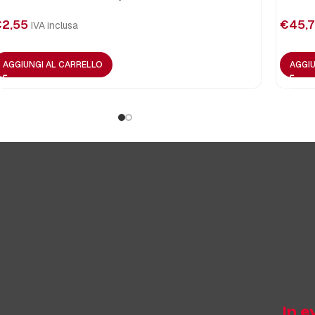
€
2,55
€
45,7
IVA inclusa
AGGIUNGI AL CARRELLO
AGGIU
In 