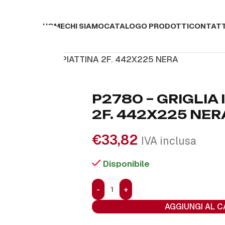
HOME
CHI SIAMO
CATALOGO PRODOTTI
CONTATT
0 – GRIGLIA IN PIATTINA 2F. 442X225 NERA
P2780 – GRIGLIA 
2F. 442X225 NER
€
33,82
IVA inclusa
Disponibile
AGGIUNGI AL 