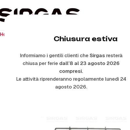
Home
Ricambi per piano cottura
Griglie In Piattina
P278
Chiusura estiva
Informiamo i gentili clienti che
Sirgas
resterà
chiusa per ferie
dall’8 al 23 agosto 2026
compresi.
Le attività riprenderanno regolarmente lunedì 24
agosto 2026.