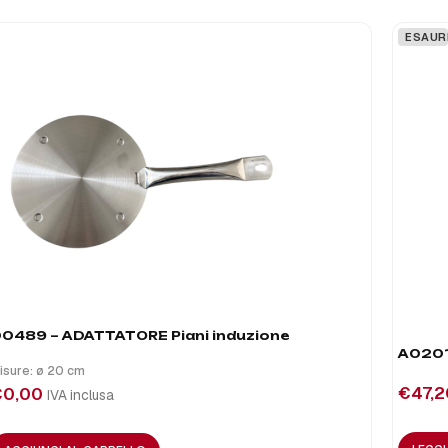
ESAUR
0489 – ADATTATORE Piani induzione
A0201
isure: ø 20 cm
€
47,2
€
0,00
IVA inclusa