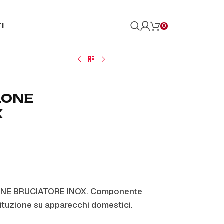
I
0
LONE
X
LONE BRUCIATORE INOX. Componente
ituzione su apparecchi domestici.