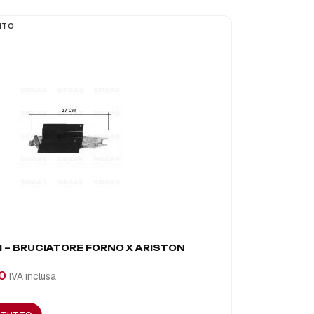
ITO
A2701 – BR
 – BRUCIATORE FORNO X ARISTON
€
38,05
IVA
0
IVA inclusa
AGGIUNGI A