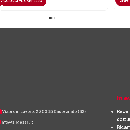
LEGG
AGGIUNGI AL CARRELLO
In 
Ricam
Viale del Lavoro, 2 25045 Castegnato (BS)
cottu
info@sirgassrl.it
Ricam