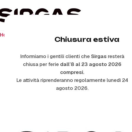
Home
Ricambi per piano cottura
Bruciatori
Y6872 – FO
Chiusura estiva
Informiamo i gentili clienti che
Sirgas
resterà
ESAURITO
chiusa per ferie
dall’8 al 23 agosto 2026
compresi.
Le attività riprenderanno regolarmente lunedì 24
agosto 2026.