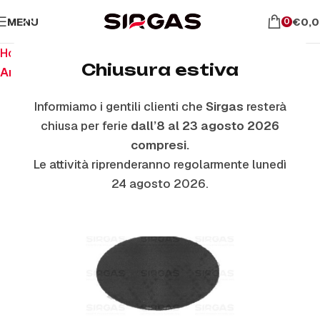
MENU
€
0,
0
Home
Ricambi per piano cottura
Chiusura estiva
Anelli E Piattelli Smaltati
Informiamo i gentili clienti che
Sirgas
resterà
chiusa per ferie
dall’8 al 23 agosto 2026
compresi.
Le attività riprenderanno regolarmente lunedì
24 agosto 2026.