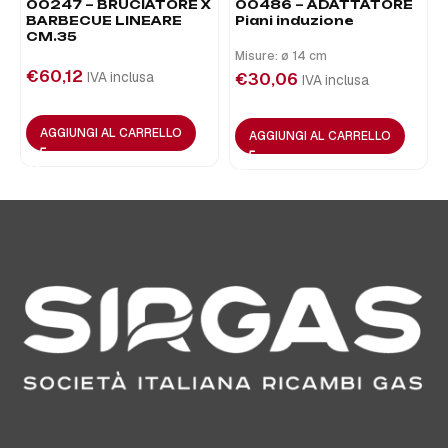
00247 – BRUCIATORE X
00486 – ADATTATORE
BARBECUE LINEARE
Piani induzione
CM.35
Misure: ø 14 cm
€
60,12
IVA inclusa
€
30,06
IVA inclusa
AGGIUNGI AL CARRELLO
AGGIUNGI AL CARRELLO