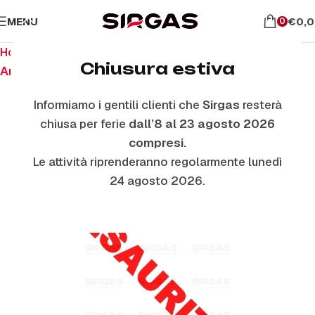
MENU
€
0,
0
Home
Ricambi per piano cottura
Chiusura estiva
Anelli E Piattelli Smaltati
Informiamo i gentili clienti che
Sirgas
resterà
chiusa per ferie
dall’8 al 23 agosto 2026
ESAURITO
compresi.
Le attività riprenderanno regolarmente lunedì
24 agosto 2026.