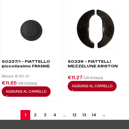
S0237/1 – PIATTELLO
S0239 – PIATTELLI
piccolissimo FRANKE
MEZZELUNE ARISTON
Misure: Ø 40-21
€
11,27
IVA inclusa
€
11,65
IVA inclusa
AGGIUNGI AL CARRELLO
AGGIUNGI AL CARRELLO
1
2
3
4
…
12
13
14
→