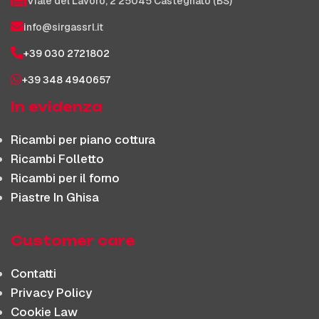
Viale del Lavoro, 2 25045 Castegnato (BS)
info@sirgassrl.it
+39 030 2721802
+39 348 4940657
In evidenza
Ricambi per piano cottura
Ricambi Folletto
Ricambi per il forno
Piastre In Ghisa
Customer care
Contatti
Privacy Policy
Cookie Law