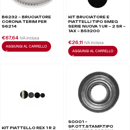
B6232 – BRUCIATORE
KIT BRUCIATORE E
CORONA TERIM PER
PIATTELLI TIPO SMEG
S6214
SERIE NUOVA 1 UR – 2 SR –
1AX – B53200
€
67,64
IVA inclusa
€
26,11
IVA inclusa
AGGIUNGI AL CARRELLO
AGGIUNGI AL CARRELLO
S0001 –
SP.OTT.STAMP.TIPO
KIT PIATTELLO REX 1 R 2