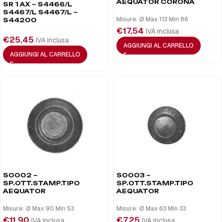
AEQUATOR CORONA
SR 1 AX – S4466/L
S4467/L S4467/L –
Misure: Ø Max 113 Min 86
S44200
€
17,54
IVA inclusa
€
25,45
IVA inclusa
AGGIUNGI AL CARRELLO
AGGIUNGI AL CARRELLO
S0002 –
S0003 –
SP.OTT.STAMP.TIPO
SP.OTT.STAMP.TIPO
AEQUATOR
AEQUATOR
Misure: Ø Max 90 Min 53
Misure: Ø Max 63 Min 33
€
11,90
€
7,25
IVA inclusa
IVA inclusa