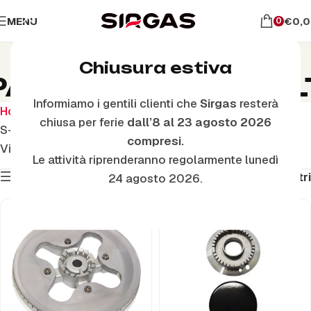
MENU
€
0,
0
S-
Chiusura estiva
PARTIFIAMMASMAL
Informiamo i gentili clienti che
Sirgas
resterà
Home
Prodotto Descrizione classe articolo
chiusa per ferie
dall’8 al 23 agosto 2026
S-SPARTIFIAMMASMALTA
compresi.
Visualizzazione di 1-48 di 666 risultati
Le attività riprenderanno regolarmente lunedì
Mostra filtri
Filtri
24 agosto 2026.