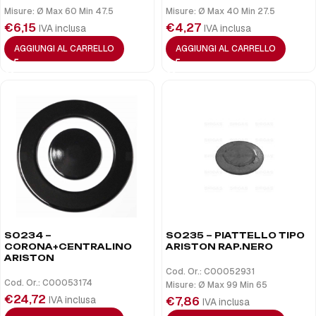
Misure: Ø Max 60 Min 47.5
Misure: Ø Max 40 Min 27.5
€
6,15
€
4,27
IVA inclusa
IVA inclusa
AGGIUNGI AL CARRELLO
AGGIUNGI AL CARRELLO
S0234 –
S0235 – PIATTELLO TIPO
CORONA+CENTRALINO
ARISTON RAP.NERO
ARISTON
Cod. Or.: C00052931
Cod. Or.: C00053174
Misure: Ø Max 99 Min 65
€
24,72
IVA inclusa
€
7,86
IVA inclusa