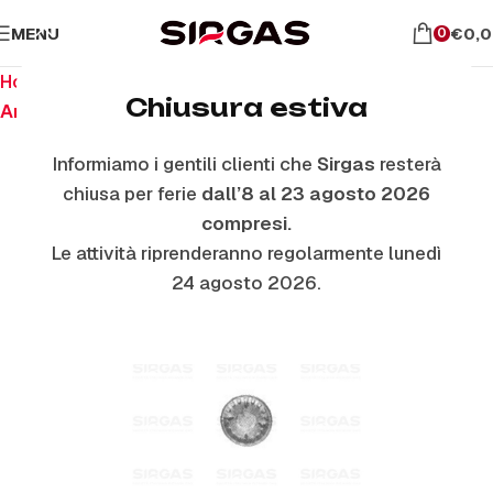
MENU
€
0,
0
Home
Ricambi per piano cottura
Chiusura estiva
Anelli E Piattelli Smaltati
Informiamo i gentili clienti che
Sirgas
resterà
chiusa per ferie
dall’8 al 23 agosto 2026
compresi.
Le attività riprenderanno regolarmente lunedì
24 agosto 2026.