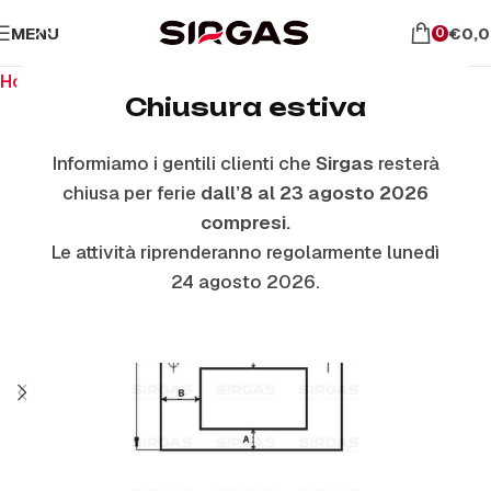
MENU
€
0,
0
Home
Ricambi per il forno
Vetri Forno Esterni
Chiusura estiva
Informiamo i gentili clienti che
Sirgas
resterà
chiusa per ferie
dall’8 al 23 agosto 2026
compresi.
Le attività riprenderanno regolarmente lunedì
24 agosto 2026.