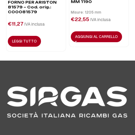
MM 1190
FORNO PER ARISTON
81579 – Cod. orig.:
C00081579
Misure: 1205 mm
€
22,55
IVA inclusa
€
11,27
IVA inclusa
AGGIUNGI AL CARRELLO
LEGGI TUTTO