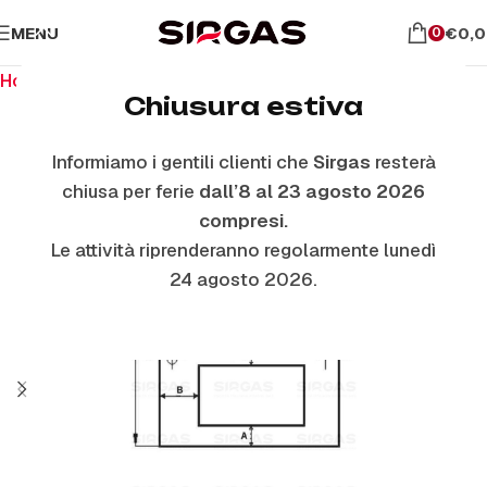
MENU
€
0,
0
Home
Ricambi per il forno
Vetri Forno Esterni
Chiusura estiva
Informiamo i gentili clienti che
Sirgas
resterà
chiusa per ferie
dall’8 al 23 agosto 2026
compresi.
Le attività riprenderanno regolarmente lunedì
24 agosto 2026.